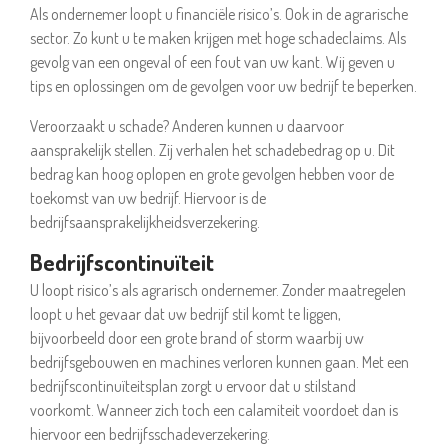
Als ondernemer loopt u financiële risico’s. Ook in de agrarische
sector. Zo kunt u te maken krijgen met hoge schadeclaims. Als
gevolg van een ongeval of een fout van uw kant. Wij geven u
tips en oplossingen om de gevolgen voor uw bedrijf te beperken.
Veroorzaakt u schade? Anderen kunnen u daarvoor
aansprakelijk stellen. Zij verhalen het schadebedrag op u. Dit
bedrag kan hoog oplopen en grote gevolgen hebben voor de
toekomst van uw bedrijf. Hiervoor is de
bedrijfsaansprakelijkheidsverzekering.
Bedrijfscontinuïteit
U loopt risico’s als agrarisch ondernemer. Zonder maatregelen
loopt u het gevaar dat uw bedrijf stil komt te liggen,
bijvoorbeeld door een grote brand of storm waarbij uw
bedrijfsgebouwen en machines verloren kunnen gaan. Met een
bedrijfscontinuïteitsplan zorgt u ervoor dat u stilstand
voorkomt. Wanneer zich toch een calamiteit voordoet dan is
hiervoor een bedrijfsschadeverzekering.