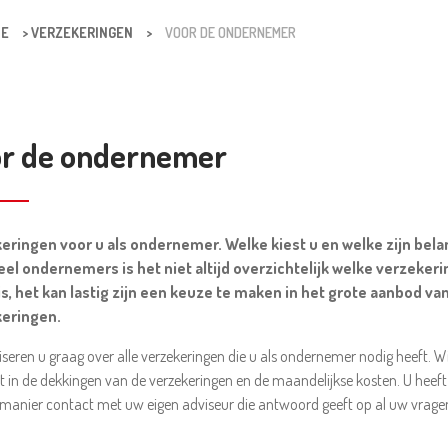
E
>
VERZEKERINGEN
>
VOOR DE ONDERNEMER
r de ondernemer
eringen voor u als ondernemer. Welke kiest u en welke zijn bela
eel ondernemers is het niet altijd overzichtelijk welke verzekeri
is, het kan lastig zijn een keuze te maken in het grote aanbod va
eringen.
iseren u graag over alle verzekeringen die u als ondernemer nodig heeft. W
ht in de dekkingen van de verzekeringen en de maandelijkse kosten. U heef
 manier contact met uw eigen adviseur die antwoord geeft op al uw vrage