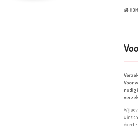
HOM
Voo
Verzek
Voor v
nodig 
verzek
Wij adv
u inzic
directe