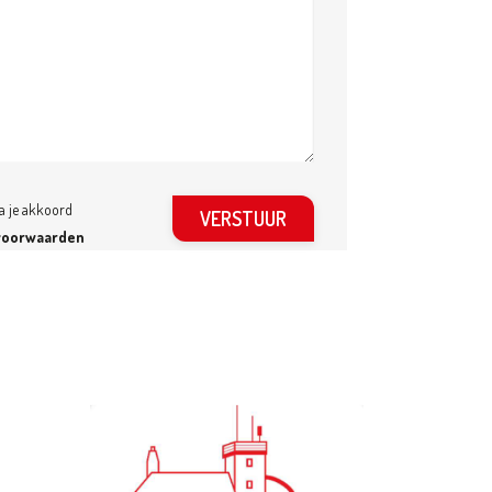
ga je akkoord
voorwaarden