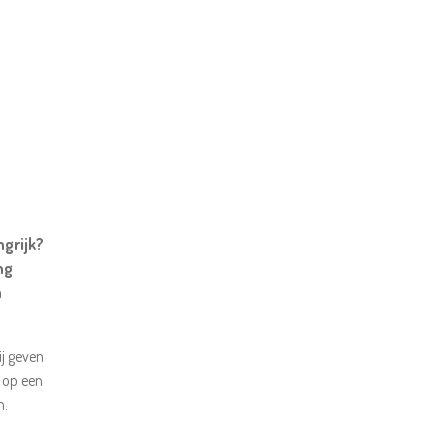
ngrijk?
ng
n
ij geven
t op een
n.